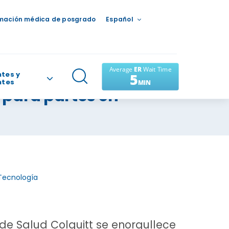
mación médica de posgrado
Español
tes y
ntes
 para partos en
Tecnología
 de Salud Colquitt se enorgullece