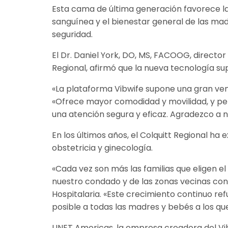
Esta cama de última generación favorece las
sanguínea y el bienestar general de las madr
seguridad.
El Dr. Daniel York, DO, MS, FACOOG, director
Regional, afirmó que la nueva tecnología su
«La plataforma Vibwife supone una gran ven
«Ofrece mayor comodidad y movilidad, y per
una atención segura y eficaz. Agradezco a n
En los últimos años, el Colquitt Regional ha
obstetricia y ginecología.
«Cada vez son más las familias que eligen el
nuestro condado y de las zonas vecinas conf
Hospitalaria. «Este crecimiento continuo r
posible a todas las madres y bebés a los q
LINET Americas, la empresa creadora del Vi