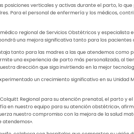
 posiciones verticales y activas durante el parto, lo que
es. Para el personal de enfermería y los médicos, contrib
 médico regional de Servicios Obstétricos y especialista e
pondrá una mejora significativa tanto para los pacientes 
taja tanto para las madres a las que atendemos como par
mite una experiencia de parto más personalizada, al ti
uestra dirección que siga invirtiendo en la mejor tecnolo
 experimentado un crecimiento significativo en su Unidad M
 Colquitt Regional para su atención prenatal, el parto y e
ía en nuestro equipo para su atención obstétrica», afirmó
efuerza nuestro compromiso con la mejora de la salud mat
ue atendemos».
bwife, colabora con hospitales que comparten su visión 