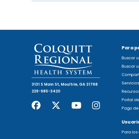
Para p
Buscar 
Buscar u
Compart
Servicio
3131 S Main St, Moultrie, GA 31768
229-985-3420
Recursos
Portal d
Pago de 
Usuari
Para lo