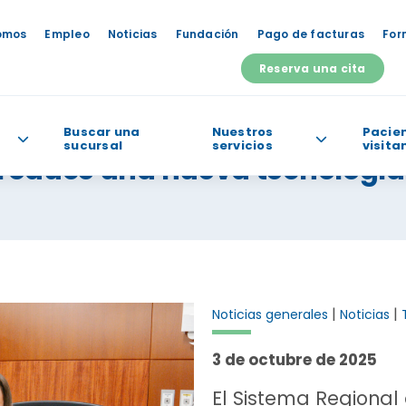
omos
Empleo
Noticias
Fundación
Pago de facturas
For
Reserva una cita
Buscar una
Nuestros
Pacien
sucursal
servicios
visita
ntroduce una nueva tecnología
odemos ayudarte?
|
|
Noticias generales
Noticias
3 de octubre de 2025
El Sistema Regional