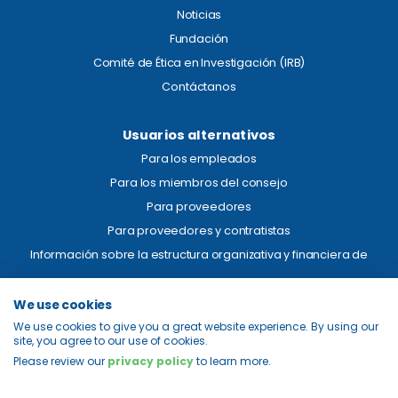
Noticias
Fundación
Comité de Ética en Investigación (IRB)
Contáctanos
Usuarios alternativos
Para los empleados
Para los miembros del consejo
Para proveedores
Para proveedores y contratistas
Información sobre la estructura organizativa y financiera de
Aviso legal
We use cookies
We use cookies to give you a great website experience. By using our
Transparencia de precios
site, you agree to our use of cookies.
Privacidad
Please review our
privacy policy
to learn more.
Mapa del sitio