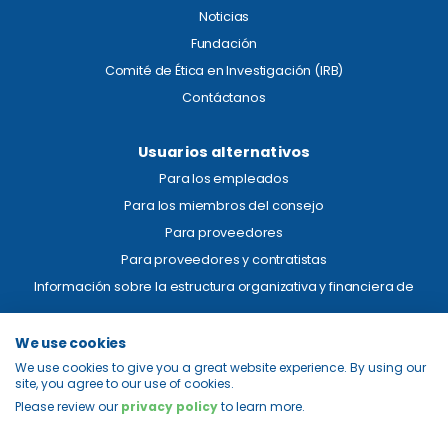
Noticias
Fundación
Comité de Ética en Investigación (IRB)
Contáctanos
Usuarios alternativos
Para los empleados
Para los miembros del consejo
Para proveedores
Para proveedores y contratistas
Información sobre la estructura organizativa y financiera de
Aviso legal
We use cookies
We use cookies to give you a great website experience. By using our
Transparencia de precios
site, you agree to our use of cookies.
Privacidad
Please review our
privacy policy
to learn more.
Mapa del sitio