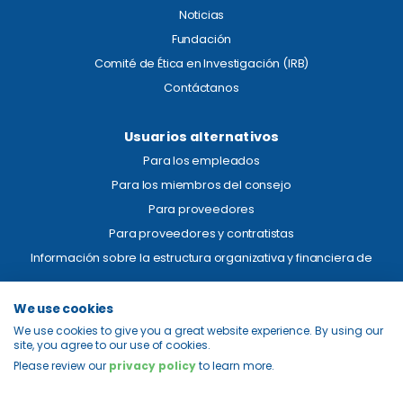
Noticias
Fundación
Comité de Ética en Investigación (IRB)
Contáctanos
Usuarios alternativos
Para los empleados
Para los miembros del consejo
Para proveedores
Para proveedores y contratistas
Información sobre la estructura organizativa y financiera de
Aviso legal
We use cookies
We use cookies to give you a great website experience. By using our
Transparencia de precios
site, you agree to our use of cookies.
Privacidad
Please review our
privacy policy
to learn more.
Mapa del sitio