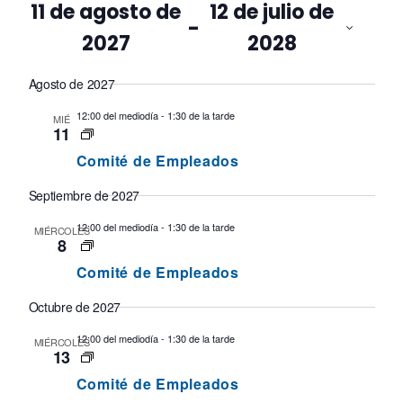
de
11 de agosto de
12 de julio de
 - 
event
2027
2028
y
Selecciona
Agosto de 2027
una
naveg
fecha.
12:00 del mediodía
-
1:30 de la tarde
MIÉ
por
11
Comité de Empleados
vistas
Septiembre de 2027
12:00 del mediodía
-
1:30 de la tarde
MIÉRCOLES
8
Comité de Empleados
Octubre de 2027
12:00 del mediodía
-
1:30 de la tarde
MIÉRCOLES
13
Comité de Empleados