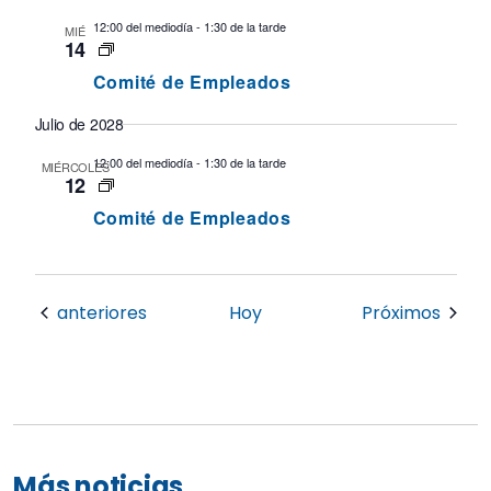
12:00 del mediodía
-
1:30 de la tarde
MIÉ
14
Comité de Empleados
Julio de 2028
12:00 del mediodía
-
1:30 de la tarde
MIÉRCOLES
12
Comité de Empleados
Eventos
event
anteriores
Hoy
Próximos
Más noticias