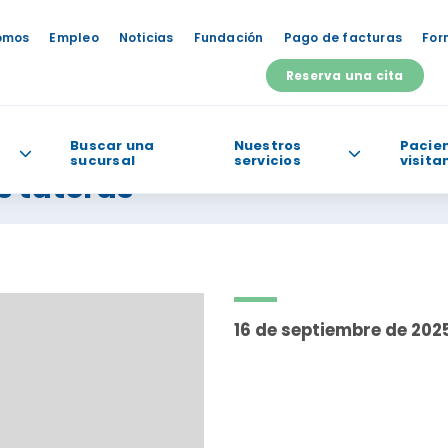
omos
Empleo
Noticias
Fundación
Pago de facturas
For
Reserva una cita
Buscar una
Nuestros
Pacien
sucursal
servicios
visita
s tutoras
odemos ayudarte?
16 de septiembre de 202