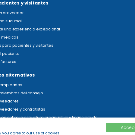
acientes y visitantes
un proveedor
na sucursal
e una experiencia excepcional
s médicos
 para pacientes y visitantes
el paciente
facturas
os alternativos
s empleados
 miembros del consejo
oveedores
veedores y contratistas
ión sobre la estructura organizativa y financiera de
Accept
, you agree to our use of cookies.