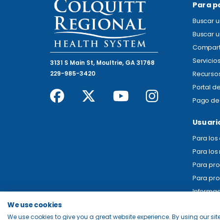
Para p
Buscar 
Buscar u
Compart
Servicio
3131 S Main St, Moultrie, GA 31768
229-985-3420
Recursos
Portal d
Pago de 
Usuari
Para lo
Para los
Para pr
Para pro
Informac
We use cookies
We use cookies to give you a great website experience. By using our site