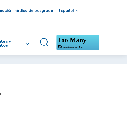
mación médica de posgrado
Español
tes y
ntes
5