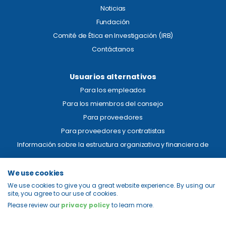
Noticias
Fundación
Comité de Ética en Investigación (IRB)
Contáctanos
Usuarios alternativos
Para los empleados
Para los miembros del consejo
Para proveedores
Para proveedores y contratistas
Información sobre la estructura organizativa y financiera de
Aviso legal
We use cookies
We use cookies to give you a great website experience. By using our
Transparencia de precios
site, you agree to our use of cookies.
Privacidad
Please review our
privacy policy
to learn more.
Mapa del sitio