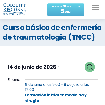
¿En qué podemos
Curso básico de enfermería
ayudarte?
de traumatología (TNCC)
Eventos
Búsq
Buscar
14 de junio de 2026
del
de
Selecciona
14
una
En curso
event
8 de junio a las 9:00
-
9 de julio a las
fecha.
de
17:00
y
junio
Formación inicial en medicina y
naveg
cirugía
de