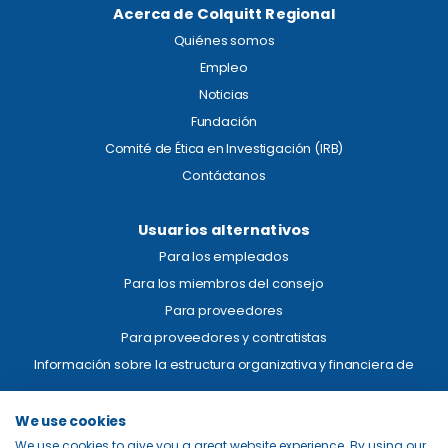
Acerca de Colquitt Regional
Quiénes somos
Empleo
Noticias
Fundación
Comité de Ética en Investigación (IRB)
Contáctanos
Usuarios alternativos
Para los empleados
Para los miembros del consejo
Para proveedores
Para proveedores y contratistas
Información sobre la estructura organizativa y financiera de
Aviso legal
We use cookies
We use cookies to give you a great website experience. By using our
Transparencia de precios