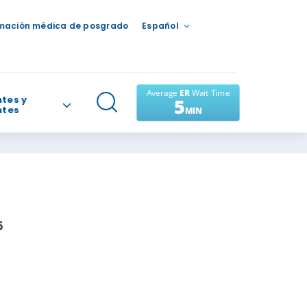
mación médica de posgrado
Español
tes y
ntes
5