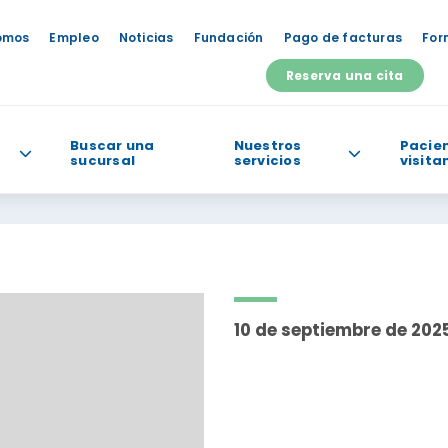
omos
Empleo
Noticias
Fundación
Pago de facturas
For
Reserva una cita
Buscar una
Nuestros
Pacien
sucursal
servicios
visita
odemos ayudarte?
10 de septiembre de 202