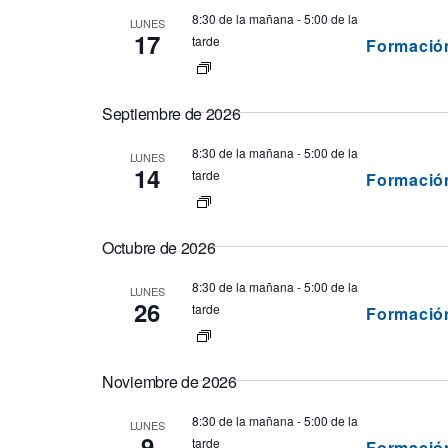
eventos
eventos
8:30 de la mañana
-
5:00 de la
LUNES
y
por
17
tarde
Formació
palabra
navegación
clave.
Septiembre de 2026
por
8:30 de la mañana
-
5:00 de la
LUNES
14
tarde
Formació
vistas
Octubre de 2026
8:30 de la mañana
-
5:00 de la
LUNES
26
tarde
Formació
Noviembre de 2026
8:30 de la mañana
-
5:00 de la
LUNES
9
tarde
Formació