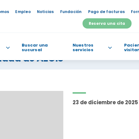
omos
Empleo
Noticias
Fundación
Pago de facturas
For
Reserva una cita
Buscar una
Nuestros
Pacien
sucursal
servicios
visita
lada de AEGIS
odemos ayudarte?
23 de diciembre de 2025