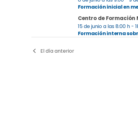
eventos
eventos
Formación inicial en me
de
y
por
Centro de Formación 
palabra
junio
navegación
clave.
15 de junio a las 8:00 h
-
1
Formación interna sobr
de
por
El día anterior
2026
vistas