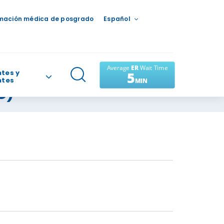
mación médica de posgrado
Español
tes y
ntes
C)