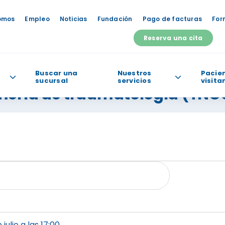
omos
Empleo
Noticias
Fundación
Pago de facturas
For
Reserva una cita
Buscar una
Nuestros
Pacien
sucursal
servicios
visita
mería de traumatología (TNC
odemos ayudarte?
 julio a las 17:00