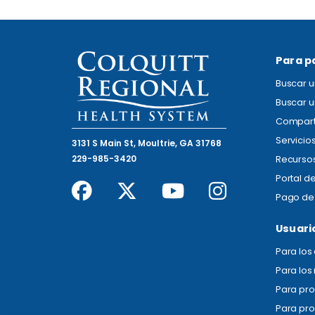
Para p
Buscar 
Buscar u
Compart
Servicio
3131 S Main St, Moultrie, GA 31768
229-985-3420
Recursos
Portal d
Pago de 
Usuari
Para lo
Para los
Para pr
Para pro