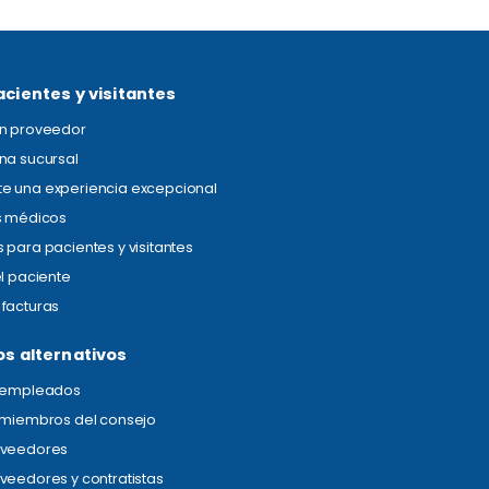
acientes y visitantes
un proveedor
na sucursal
e una experiencia excepcional
s médicos
 para pacientes y visitantes
el paciente
facturas
os alternativos
s empleados
 miembros del consejo
oveedores
veedores y contratistas