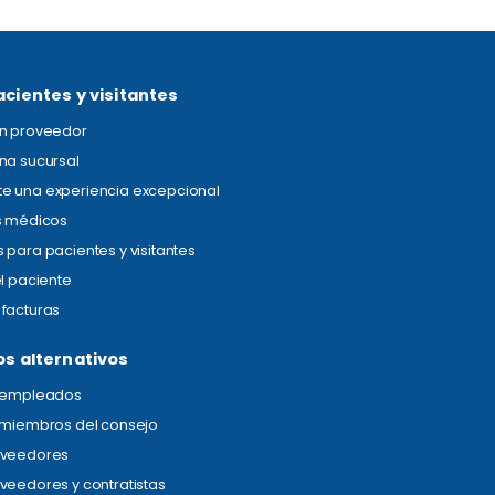
acientes y visitantes
un proveedor
na sucursal
e una experiencia excepcional
s médicos
 para pacientes y visitantes
el paciente
facturas
os alternativos
s empleados
 miembros del consejo
oveedores
veedores y contratistas