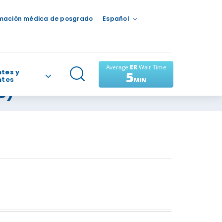
mación médica de posgrado
Español
tes y
ntes
C)