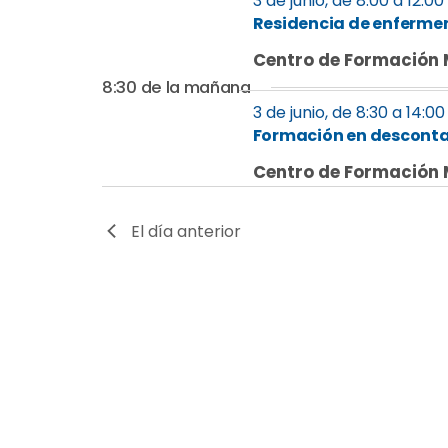
eventos
3 de junio, de 8:00
a
12:00
eventos
de
Residencia de enferme
y
por
Centro de Formación 
palabra
junio
navegación
clave.
8:30 de la mañana
3 de junio, de 8:30 a
14:00
de
por
Formación en descont
2026
Centro de Formación 
vistas
El día anterior