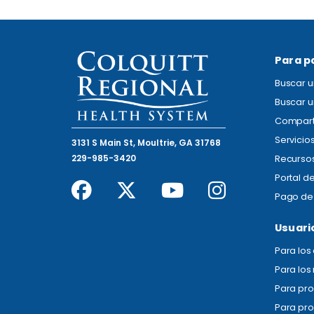
Para p
Buscar 
Buscar u
Compart
Servicio
3131 S Main St, Moultrie, GA 31768
229-985-3420
Recursos
Portal d
Pago de 
Usuari
Para lo
Para los
Para pr
Para pro