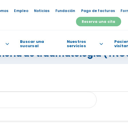
omos
Empleo
Noticias
Fundación
Pago de facturas
For
Reserva una cita
Buscar una
Nuestros
Pacien
sucursal
servicios
visita
mería de traumatología (TNC
odemos ayudarte?