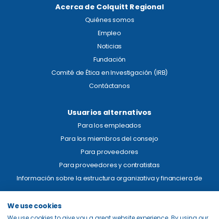
Acerca de Colquitt Regional
Quiénes somos
Empleo
Noticias
Fundación
Comité de Ética en Investigación (IRB)
Contáctanos
Usuarios alternativos
Para los empleados
Para los miembros del consejo
Para proveedores
Para proveedores y contratistas
Información sobre la estructura organizativa y financiera de
Aviso legal
We use cookies
We use cookies to give you a great website experience. By using our
Transparencia de precios