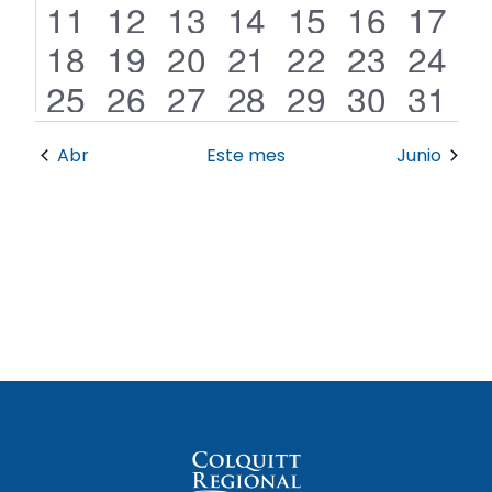
2
2
4
2
1
0
0
11
12
13
14
15
16
17
por
eventos
eventos
eventos
eventos
evento
eventos
eventos
0
0
1
2
0
0
0
18
19
20
21
22
23
24
vistas
eventos
eventos
evento
eventos
eventos
eventos
eventos
0
0
1
1
0
0
0
25
26
27
28
29
30
31
eventos
eventos
evento
evento
eventos
eventos
eventos
Abr
Este mes
Junio